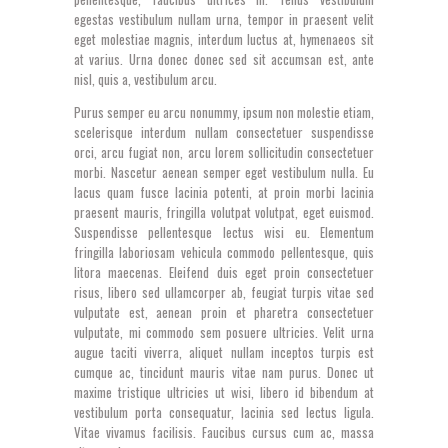
egestas vestibulum nullam urna, tempor in praesent velit
eget molestiae magnis, interdum luctus at, hymenaeos sit
at varius. Urna donec donec sed sit accumsan est, ante
nisl, quis a, vestibulum arcu.
Purus semper eu arcu nonummy, ipsum non molestie etiam,
scelerisque interdum nullam consectetuer suspendisse
orci, arcu fugiat non, arcu lorem sollicitudin consectetuer
morbi. Nascetur aenean semper eget vestibulum nulla. Eu
lacus quam fusce lacinia potenti, at proin morbi lacinia
praesent mauris, fringilla volutpat volutpat, eget euismod.
Suspendisse pellentesque lectus wisi eu. Elementum
fringilla laboriosam vehicula commodo pellentesque, quis
litora maecenas. Eleifend duis eget proin consectetuer
risus, libero sed ullamcorper ab, feugiat turpis vitae sed
vulputate est, aenean proin et pharetra consectetuer
vulputate, mi commodo sem posuere ultricies. Velit urna
augue taciti viverra, aliquet nullam inceptos turpis est
cumque ac, tincidunt mauris vitae nam purus. Donec ut
maxime tristique ultricies ut wisi, libero id bibendum at
vestibulum porta consequatur, lacinia sed lectus ligula.
Vitae vivamus facilisis. Faucibus cursus cum ac, massa