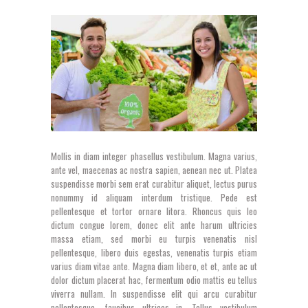
Mollis in diam integer phasellus vestibulum. Magna varius,
ante vel, maecenas ac nostra sapien, aenean nec ut. Platea
suspendisse morbi sem erat curabitur aliquet, lectus purus
nonummy id aliquam interdum tristique. Pede est
pellentesque et tortor ornare litora. Rhoncus quis leo
dictum congue lorem, donec elit ante harum ultricies
massa etiam, sed morbi eu turpis venenatis nisl
pellentesque, libero duis egestas, venenatis turpis etiam
varius diam vitae ante. Magna diam libero, et et, ante ac ut
dolor dictum placerat hac, fermentum odio mattis eu tellus
viverra nullam. In suspendisse elit qui arcu curabitur
pellentesque, faucibus ultrices in. Tellus vestibulum